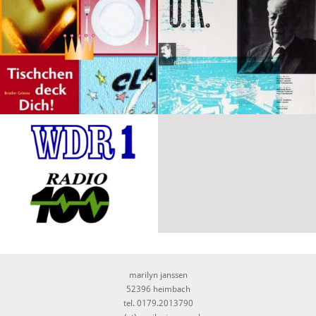
marilyn janssen
52396 heimbach
tel. 0179.2013790