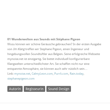
01 Wunderwelten aus Sounds mit Stéphane Pigeon
Wozu können wir schöne Geräusche gebrauchen? In der ersten Ausgabe
von
Im Klang
treffen wir Stephane Pigeon, einen Ingenieur und
hingebungsvollen Soundtüftler aus Belgien. Seine erfolgreiche Webseite
mynoise.net ist einzigartig. Sie bietet individuell konfigurierbare
Klangwelten unterschiedlichster Art. Sie schaffen nicht nur eine
entspannte Atmosphäre, sie können auch sehr nützlich sein…
Link:
mynoise.net
,
CalmyLeon.com
,
Purrli.com
,
Rain.today
,
stephanepigeon.com
Autorin
Regisseurin
Sound Design