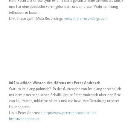
Field Recordist Chase Lynn erfährt seine geräuschliche Umwelt als Musik
und hat eine poetische Form gefunden, uns an dieser Wahrnehmung
teilhaben zu lassen.
Link Chase Lynn, Mola Recordings:
www.mola-recordings.com
06 Im wilden Westen des Hörens mit Peter Androsch
Warum ist Klang politisch? In der 6. Ausgabe von Im Klang spreche ich
mit dem österreichischen Schallkünstler Peter Androsch über den Reiz
von Lautstärke, inklusive Akustik und die bewusste Gestaltung unserer
Lautsphären.
Links Peter Androsch
http://www.peterandrosch.at und
https://hoerstadt.at