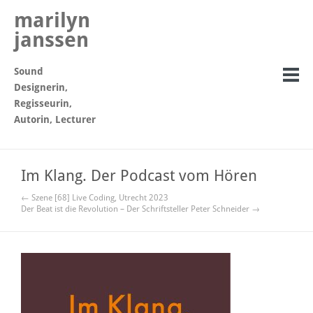
marilyn
janssen
Sound
Designerin,
Regisseurin,
Autorin, Lecturer
Im Klang. Der Podcast vom Hören
← Szene [68] Live Coding, Utrecht 2023
Der Beat ist die Revolution – Der Schriftsteller Peter Schneider →