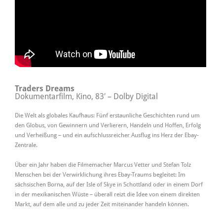
Traders Dreams
Dokumentarfilm, Kino, 83′ – Dolby Digital
Die Welt als globales Kaufhaus: Fünf erstaunliche Geschichten rund um
den Globus, von Gewinnern und Verlierern, Handeln und Hoffen, Erfolg
und Verheißung – und ein aufschlussreicher Ausflug ins Herz der Ebay-
Zentrale.
Über ein Jahr haben die Filmemacher Marcus Vetter und Stefan Tolz
Menschen bei der Verwirklichung ihres Ebay-Traums begleitet: Im
sächsischen Borna, auf der Isle of Skye in Schottland oder in einem Dorf
in der mexikanischen Wüste – überall reizt die Idee von einem direkten
Markt, auf dem alle und zu jeder Zeit miteinander handeln können.