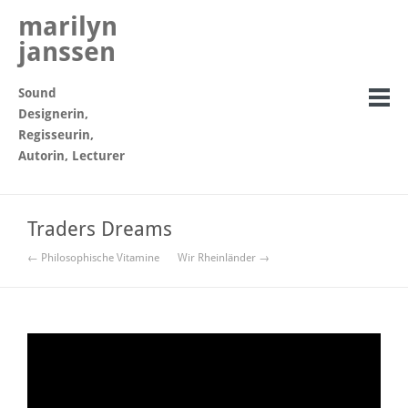
marilyn
janssen
Sound
Designerin,
Regisseurin,
Autorin, Lecturer
Traders Dreams
← Philosophische Vitamine
Wir Rheinländer →