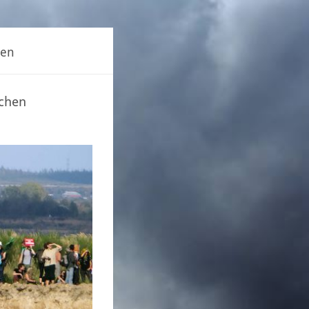
hen
achen