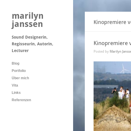
marilyn
janssen
Kinopremiere 
Sound Designerin,
Kinopremiere 
Regisseurin, Autorin,
Lecturer
Posted by
Marilyn Janss
Blog
Portfolio
Über mich
Vita
Links
Referenzen