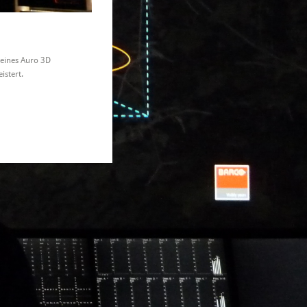
seines Auro 3D
istert.