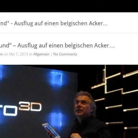
d" - Ausflug auf einen belgischen Acker...
nd“ – Ausflug auf einen belgischen Acker…
en
on Mai 7, 2015 in
Allgemein
|
No Comments