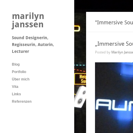
marilyn
janssen
"Immersive Soun
Sound Designerin,
„Immersive Sou
Regisseurin, Autorin,
Lecturer
Posted by
Marilyn Janss
Blog
Portfolio
Über mich
Vita
Links
Referenzen