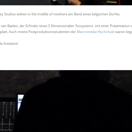
y Studios stehen in the middle of nowhere am Rand eines belgischen Dorfes.
d van Baelen, der Erfinder eines 3 Dimensionalen Tonsystems mit einer Präsentation 
 platt. Auch meine Postproduktionsstudenten der
Macromedia Hochchule
waren bege
e Initiative!