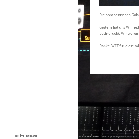
Die bombastischen Galax
Gestern hat uns Wilfrie
beeindruckt. Wir waren
Danke BVFT für diese toll
marilyn janssen