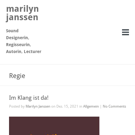
marilyn
janssen
Sound
Designerin,
Regisseurin,
Autorin, Lecturer
Regie
Im Klang ist da!
Posted by
Marilyn Janssen
on Dez. 15, 2021 in
Allgemein
|
No Comments