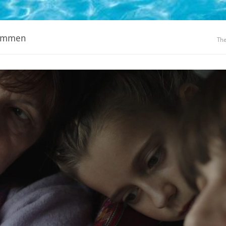
wimmen
Th