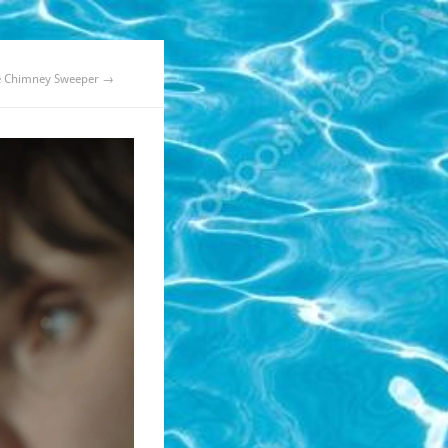
e Chimney Sweeper →